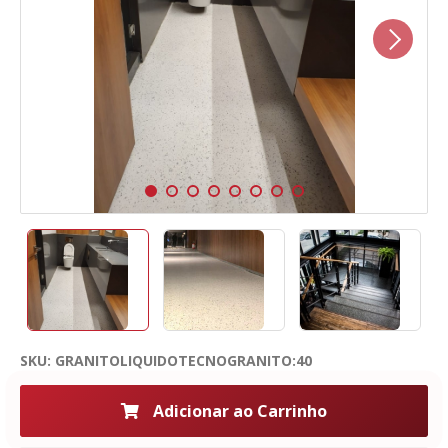
Next
1
2
3
4
5
6
7
8
SKU: GRANITOLIQUIDOTECNOGRANITO:40
Adicionar ao Carrinho